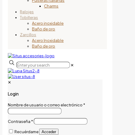
Pulseras italianas
Charms
Relojes
Tobilleras
Acero inoxidable
Baño de oro
Zarcillos
Acero Inoxidable
Baño de oro
✕
✕
Login
Nombre de usuario o correo electrónico
*
Contraseña
*
Recuérdame
Acceder