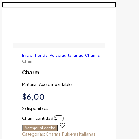
Inicio
-
Tienda
-
Pulseras italianas
-
Charms
-
Charm
Charm
Material: Acero inoxidable
$
6,00
2 disponibles
Charm cantidad
Agregar al carrito
Categorías:
Charms
,
Pulseras italianas