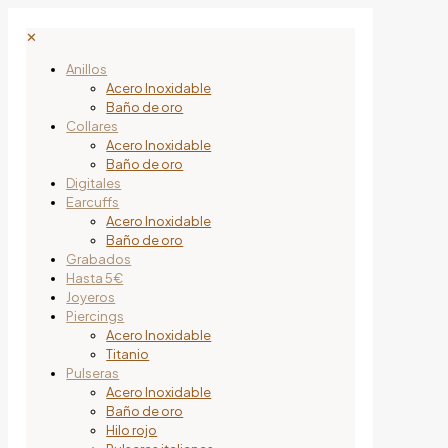
✕
Anillos
Acero Inoxidable
Baño de oro
Collares
Acero Inoxidable
Baño de oro
Digitales
Earcuffs
Acero Inoxidable
Baño de oro
Grabados
Hasta 5€
Joyeros
Piercings
Acero Inoxidable
Titanio
Pulseras
Acero Inoxidable
Baño de oro
Hilo rojo