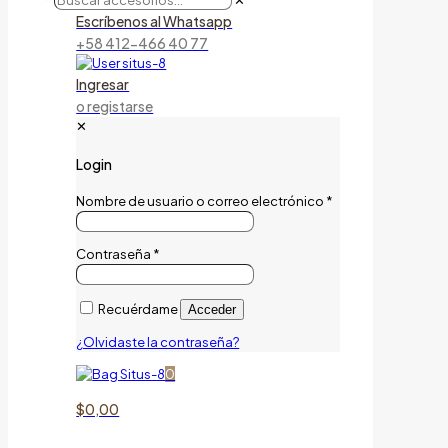
✕
Escríbenos al Whatsapp
+58 412-466 40 77
Ingresar
o registarse
✕
Login
Nombre de usuario o correo electrónico
*
Contraseña
*
Recuérdame
Acceder
¿Olvidaste la contraseña?
0
$0,00