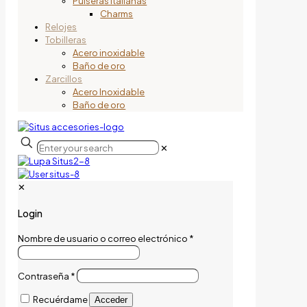
Pulseras italianas
Charms
Relojes
Tobilleras
Acero inoxidable
Baño de oro
Zarcillos
Acero Inoxidable
Baño de oro
✕
✕
Login
Nombre de usuario o correo electrónico
*
Contraseña
*
Recuérdame
Acceder