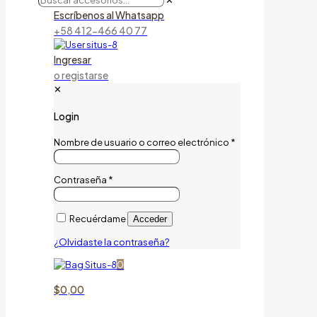
✕
Escríbenos al Whatsapp
+58 412-466 40 77
Ingresar
o registarse
✕
Login
Nombre de usuario o correo electrónico
*
Contraseña
*
Recuérdame
Acceder
¿Olvidaste la contraseña?
0
$0,00