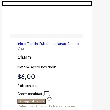
Inicio
-
Tienda
-
Pulseras italianas
-
Charms
-
Charm
Charm
Material: Acero inoxidable
$
6,00
2 disponibles
Charm cantidad
Agregar al carrito
Categorías:
Charms
,
Pulseras italianas