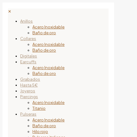
✕
Anillos
Acero Inoxidable
Baño de oro
Collares
Acero Inoxidable
Baño de oro
Digitales
Earcuffs
Acero Inoxidable
Baño de oro
Grabados
Hasta 5€
Joyeros
Piercings
Acero Inoxidable
Titanio
Pulseras
Acero Inoxidable
Baño de oro
Hilo rojo